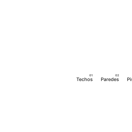
Buscas una Chimenea Eléctrica?
Techos
Paredes
Pi