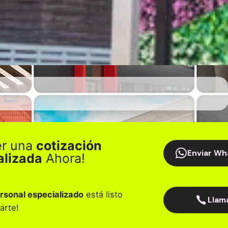
er una
cotización
Enviar Wh
alizada
Ahora!
rsonal especializado
está listo
Llam
arte!