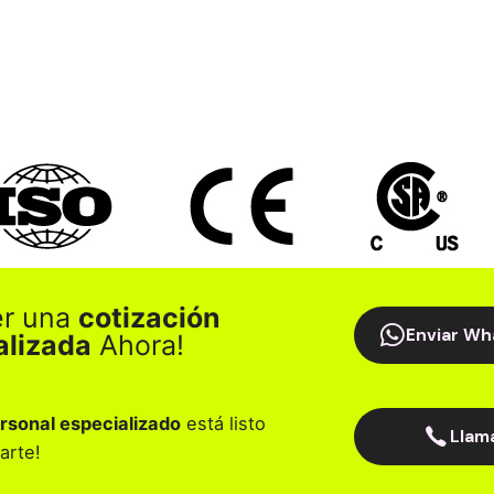
er una
cotización
Enviar Wh
alizada
Ahora!
rsonal especializado
está listo
Llam
arte!