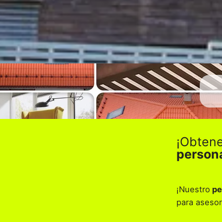
¡Obten
person
¡Nuestro
pe
para asesor